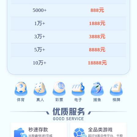
来比赛的影响等。通过这些分析，我们将更全面地理
解詹姆斯为何能够在如此高压的环境中屡创佳绩，并
对整个NBA历史产生深远影响。
1、詹姆斯的职业生涯成就
自2003年进入NBA以来，詹姆斯便展现出了超凡的天
赋与潜力。他不仅拥有出色的身体素质，还具备极高
的篮球智商，这使得他能够迅速适应不同球队和战术
体系。在职业生涯初期，尽管他所在的克里夫兰骑士
未能取得太多成功，但他的个人能力已引起广泛关
注。
随着时间推移，詹姆斯逐渐成长为联盟中最具统治力
的球员之一。他曾帮助热火夺得两个总冠军，并最终
回归骑士带领球队实现历史性的逆转，获得2016年总