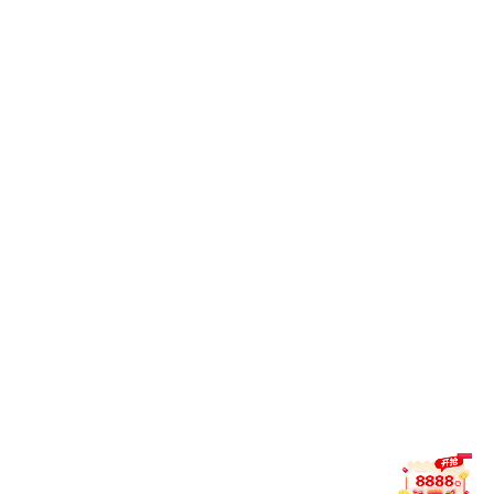
特别是在七场四胜制系列赛中，每当面临淘汰危机
时，他往往会全力以赴，以更高昂的斗志激励自己和
队友。例如，在2016年的总决赛第七场，他不仅贡献
了惊人的数据，还用防守端的重要封盖改变了比赛走
势，这种能力使他成为名副其实的大心脏球员。
正因如此，詹姆斯在季后赛中的表现不仅塑造了自己
的传奇形象，也为年轻球员树立了榜样，使他们明白
如何在关键时刻保持冷静并发挥出最佳状态。
4、对未来比赛的影响
随着年龄增长，很多人开始讨论詹姆斯是否还能维持
当前水平。然而，从他的训练态度及坚持不懈精神来
看，这位超级巨星仍然有着非凡实力。他对于自身状