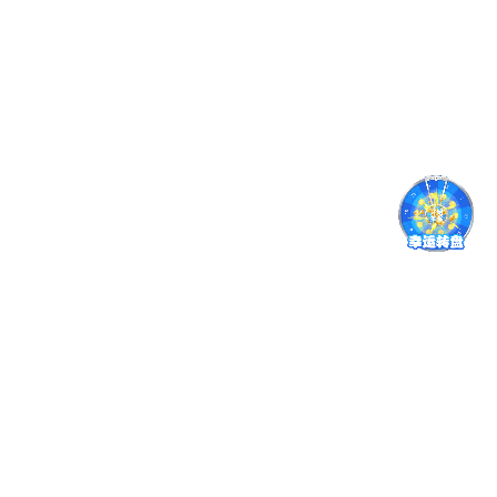
在七场四胜制系列赛中获胜，不仅依赖于詹姆斯个人
的数据统计，更离不开队友之间默契配合与共同努
力。他善于调动全队积极性，通过传球、掩护等方式
带动其他球员发挥，从而提升整体竞技水平。
同时，良好的团队氛围也促进了球队信心和凝聚力。
在压力之下，每位成员都能够相互支持，共同迎接挑
战，使得球队在关键时刻更加具有竞争力。
3、季后赛中的精彩表现
季后赛是检验伟大球员的一道门槛，而詹姆斯则以其
过人的表现多次突破这道门槛。在许多决定性的比赛
中，他展现出的关键时刻把握能力令人印象深刻，无
论是终场前绝杀还是关键时刻助攻，他总能成为球队
最后一击的重要角色。