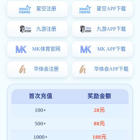
詹姆斯在七场四胜制系列赛中
获胜42次仅次于湖人和凯尔
特人两队
2026-06-22 23:02
45 次阅读
首页
/
体育快讯
詹姆斯，作为现代篮球的传奇人物，其在七场四胜制
系列赛中的表现可谓辉煌。迄今为止，他已经赢得了
42次这样的系列赛，仅次于湖人和凯尔特人两队。这
一记录不仅彰显了他个人的卓越能力，也反映出他在
关键时刻的领导力以及战术素养。本文将从四个方面
深入探讨詹姆斯所取得的这一成就，包括他的职业生
涯、团队合作的重要性、在季后赛中的表现及其对未